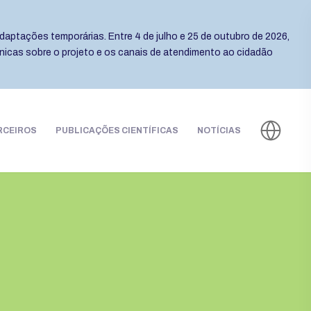
daptações temporárias. Entre 4 de julho e 25 de outubro de 2026,
cnicas sobre o projeto e os canais de atendimento ao cidadão
RCEIROS
PUBLICAÇÕES CIENTÍFICAS
NOTÍCIAS