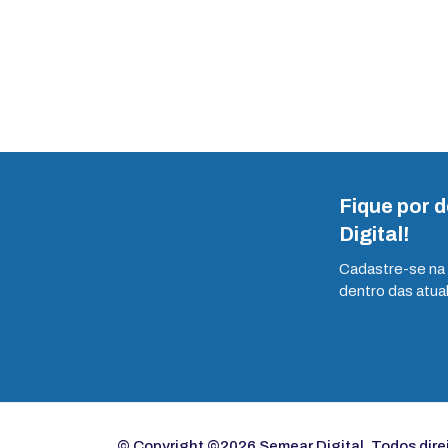
Fique por 
Digital!
Cadastre-se na 
dentro das atua
© Copyright ©2026 Semear Digital. Todos dire