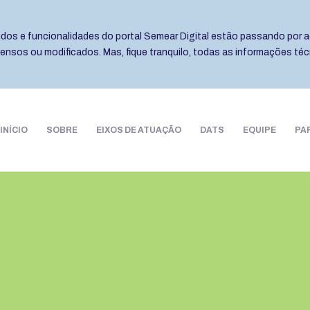
eúdos e funcionalidades do portal Semear Digital estão passando por a
pensos ou modificados. Mas, fique tranquilo, todas as informações té
INÍCIO
SOBRE
EIXOS DE ATUAÇÃO
DATS
EQUIPE
PA