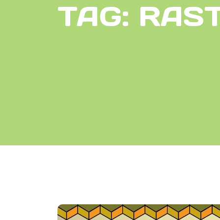
TAG:
RAST