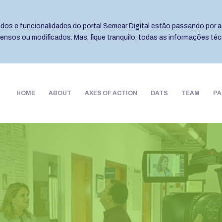
eúdos e funcionalidades do portal Semear Digital estão passando por a
pensos ou modificados. Mas, fique tranquilo, todas as informações té
HOME
ABOUT
AXES OF ACTION
DATS
TEAM
PA