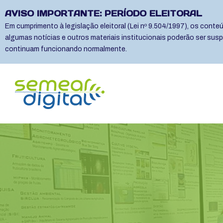
AVISO IMPORTANTE: PERÍODO ELEITORAL
Em cumprimento à legislação eleitoral (Lei nº 9.504/1997), os cont
algumas notícias e outros materiais institucionais poderão ser sus
continuam funcionando normalmente.