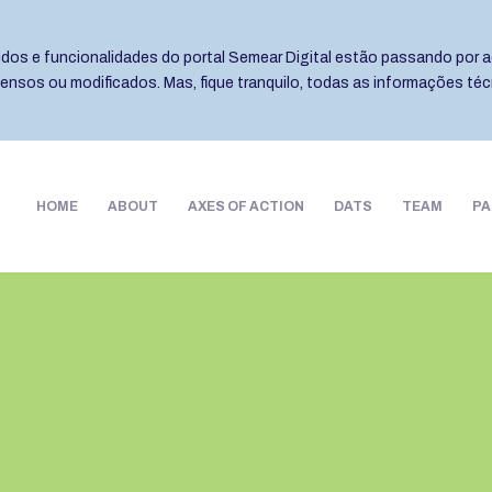
eúdos e funcionalidades do portal Semear Digital estão passando por a
pensos ou modificados. Mas, fique tranquilo, todas as informações té
HOME
ABOUT
AXES OF ACTION
DATS
TEAM
PA