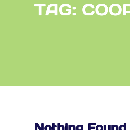
TAG:
COO
Nothing Found