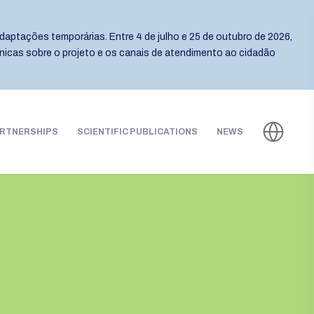
daptações temporárias. Entre 4 de julho e 25 de outubro de 2026,
cnicas sobre o projeto e os canais de atendimento ao cidadão
RTNERSHIPS
SCIENTIFIC PUBLICATIONS
NEWS