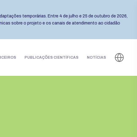
daptações temporárias. Entre 4 de julho e 25 de outubro de 2026,
cnicas sobre o projeto e os canais de atendimento ao cidadão
RCEIROS
PUBLICAÇÕES CIENTÍFICAS
NOTÍCIAS