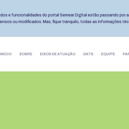
eúdos e funcionalidades do portal Semear Digital estão passando por a
pensos ou modificados. Mas, fique tranquilo, todas as informações té
INÍCIO
SOBRE
EIXOS DE ATUAÇÃO
DATS
EQUIPE
PA