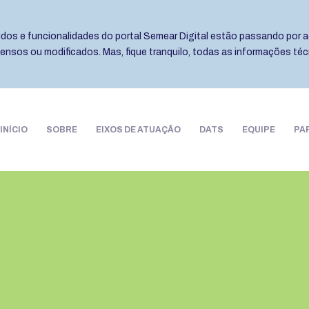
eúdos e funcionalidades do portal Semear Digital estão passando por a
pensos ou modificados. Mas, fique tranquilo, todas as informações té
INÍCIO
SOBRE
EIXOS DE ATUAÇÃO
DATS
EQUIPE
PA