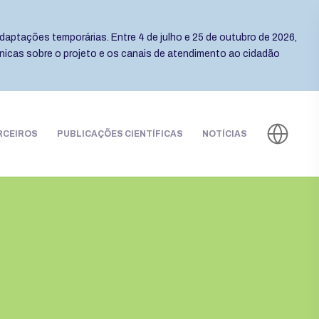
daptações temporárias. Entre 4 de julho e 25 de outubro de 2026,
cnicas sobre o projeto e os canais de atendimento ao cidadão
RCEIROS
PUBLICAÇÕES CIENTÍFICAS
NOTÍCIAS