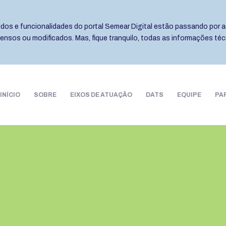
eúdos e funcionalidades do portal Semear Digital estão passando por a
pensos ou modificados. Mas, fique tranquilo, todas as informações té
INÍCIO
SOBRE
EIXOS DE ATUAÇÃO
DATS
EQUIPE
PA