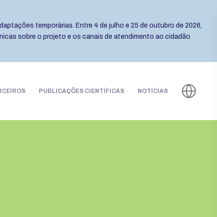
daptações temporárias. Entre 4 de julho e 25 de outubro de 2026,
cnicas sobre o projeto e os canais de atendimento ao cidadão
RCEIROS
PUBLICAÇÕES CIENTÍFICAS
NOTÍCIAS