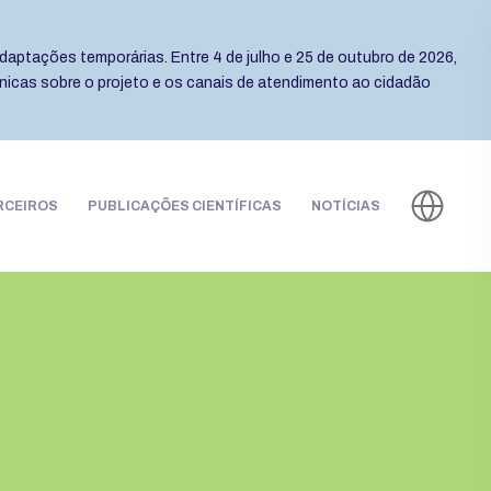
daptações temporárias. Entre 4 de julho e 25 de outubro de 2026,
cnicas sobre o projeto e os canais de atendimento ao cidadão
RCEIROS
PUBLICAÇÕES CIENTÍFICAS
NOTÍCIAS