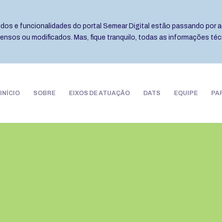
eúdos e funcionalidades do portal Semear Digital estão passando por a
pensos ou modificados. Mas, fique tranquilo, todas as informações té
INÍCIO
SOBRE
EIXOS DE ATUAÇÃO
DATS
EQUIPE
PA