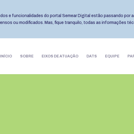
eúdos e funcionalidades do portal Semear Digital estão passando por a
pensos ou modificados. Mas, fique tranquilo, todas as informações té
INÍCIO
SOBRE
EIXOS DE ATUAÇÃO
DATS
EQUIPE
PA