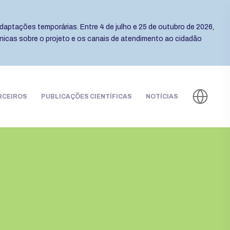
daptações temporárias. Entre 4 de julho e 25 de outubro de 2026,
cnicas sobre o projeto e os canais de atendimento ao cidadão
RCEIROS
PUBLICAÇÕES CIENTÍFICAS
NOTÍCIAS