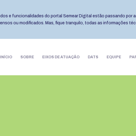
eúdos e funcionalidades do portal Semear Digital estão passando por a
pensos ou modificados. Mas, fique tranquilo, todas as informações té
INÍCIO
SOBRE
EIXOS DE ATUAÇÃO
DATS
EQUIPE
PA