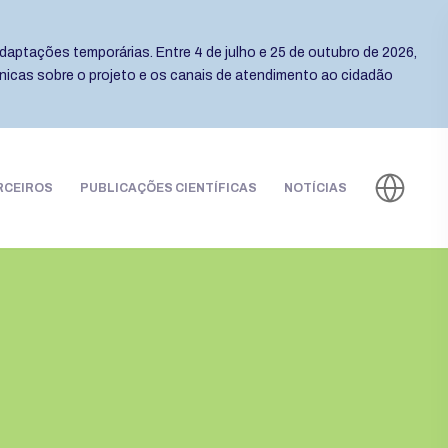
daptações temporárias. Entre 4 de julho e 25 de outubro de 2026,
cnicas sobre o projeto e os canais de atendimento ao cidadão
RCEIROS
PUBLICAÇÕES CIENTÍFICAS
NOTÍCIAS