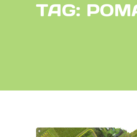
TAG:
POM