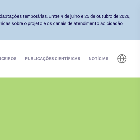
daptações temporárias. Entre 4 de julho e 25 de outubro de 2026,
cnicas sobre o projeto e os canais de atendimento ao cidadão
RCEIROS
PUBLICAÇÕES CIENTÍFICAS
NOTÍCIAS