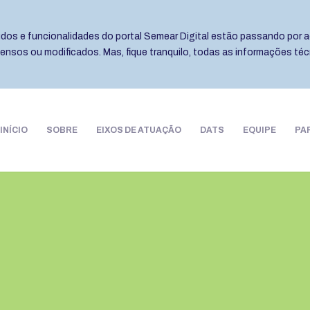
eúdos e funcionalidades do portal Semear Digital estão passando por a
pensos ou modificados. Mas, fique tranquilo, todas as informações té
INÍCIO
SOBRE
EIXOS DE ATUAÇÃO
DATS
EQUIPE
PA