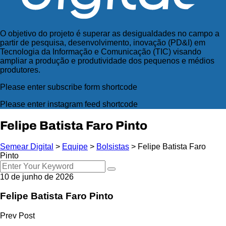
O objetivo do projeto é superar as desigualdades no campo a
partir de pesquisa, desenvolvimento, inovação (PD&I) em
Tecnologia da Informação e Comunicação (TIC) visando
ampliar a produção e produtividade dos pequenos e médios
produtores.
Please enter subscribe form shortcode
Please enter instagram feed shortcode
Felipe Batista Faro Pinto
Semear Digital
>
Equipe
>
Bolsistas
>
Felipe Batista Faro
Pinto
10 de junho de 2026
Felipe Batista Faro Pinto
Prev Post